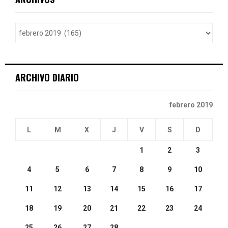
h
f
A
o
r
R
:
C
ARCHIVO DIARIO
H
febrero 2019
L
M
X
J
V
S
D
1
2
3
4
5
6
7
8
9
10
11
12
13
14
15
16
17
18
19
20
21
22
23
24
25
26
27
28