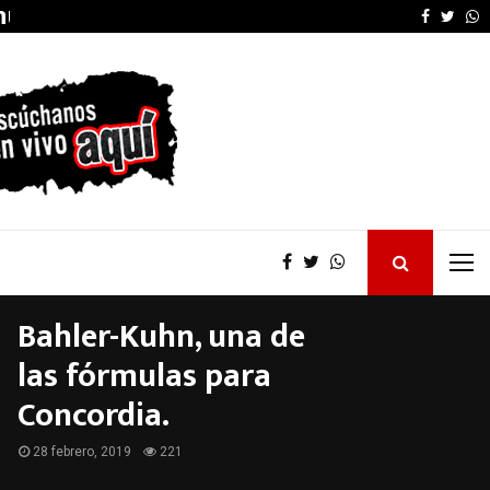
anunció…
Frigerio inauguró la a
Faceboo
Twitt
W
Bahler-Kuhn, una de
las fórmulas para
Concordia.
28 febrero, 2019
221