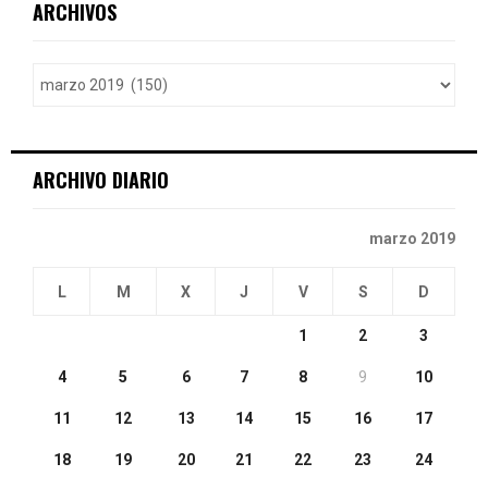
E
ARCHIVOS
h
f
A
o
r
R
:
C
ARCHIVO DIARIO
H
marzo 2019
L
M
X
J
V
S
D
1
2
3
4
5
6
7
8
9
10
11
12
13
14
15
16
17
18
19
20
21
22
23
24