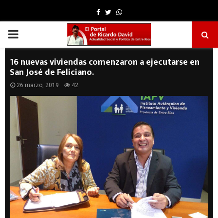
Facebook
Twitter
Whatsapp
PRIMARY
MENU
16 nuevas viviendas comenzaron a ejecutarse en
San José de Feliciano.
26 marzo, 2019
42