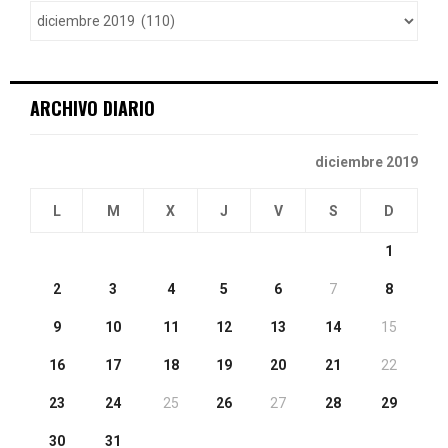
o
r
R
:
C
ARCHIVO DIARIO
H
diciembre 2019
L
M
X
J
V
S
D
1
2
3
4
5
6
7
8
9
10
11
12
13
14
15
16
17
18
19
20
21
22
23
24
25
26
27
28
29
30
31