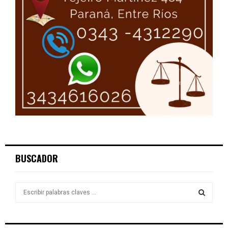
BUSCADOR
S
e
a
S
r