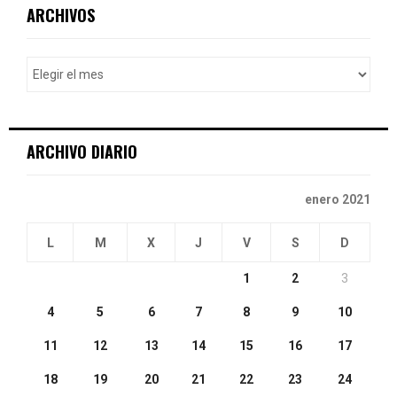
c
E
ARCHIVOS
h
f
A
o
r
R
:
C
ARCHIVO DIARIO
H
enero 2021
L
M
X
J
V
S
D
1
2
3
4
5
6
7
8
9
10
11
12
13
14
15
16
17
18
19
20
21
22
23
24