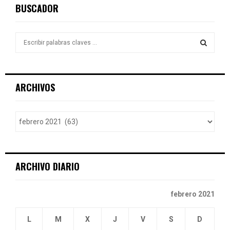
BUSCADOR
S
e
a
S
r
c
E
ARCHIVOS
h
f
A
o
r
R
:
C
ARCHIVO DIARIO
H
febrero 2021
L
M
X
J
V
S
D