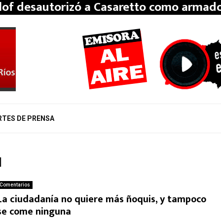
llof desautorizó a Casaretto como armad
RTES DE PRENSA
1
Comentarios
La ciudadanía no quiere más ñoquis, y tampoco
se come ninguna