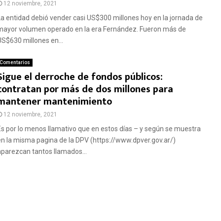
12 noviembre, 2021
La entidad debió vender casi US$300 millones hoy en la jornada de
mayor volumen operado en la era Fernández. Fueron más de
US$630 millones en...
Comentarios
Sigue el derroche de fondos públicos:
contratan por más de dos millones para
mantener mantenimiento
12 noviembre, 2021
Es por lo menos llamativo que en estos días – y según se muestra
en la misma pagina de la DPV (https://www.dpver.gov.ar/)
aparezcan tantos llamados...