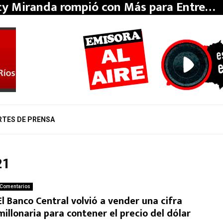
y Miranda rompió con Más para Entre…
RTES DE PRENSA
21
Comentarios
El Banco Central volvió a vender una cifra
millonaria para contener el precio del dólar