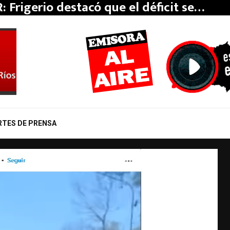
rovincia proyecta una línea de alta…
R: Frigerio destacó que el déficit se…
RTES DE PRENSA