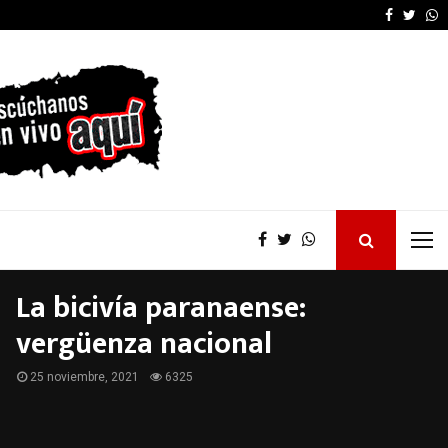
Pablo Quirno también 
Faceboo
Twitt
W
La bicivía paranaense:
vergüenza nacional
25 noviembre, 2021
6325