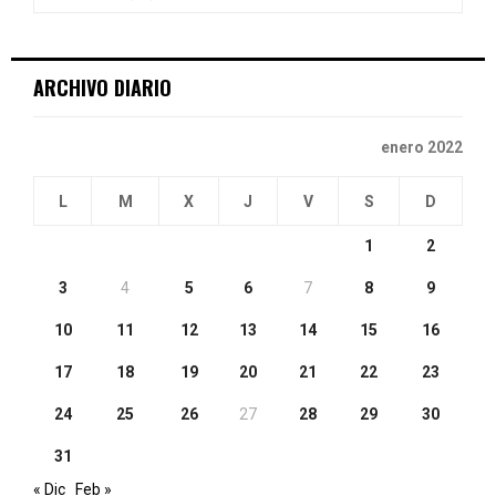
:
C
ARCHIVO DIARIO
H
enero 2022
L
M
X
J
V
S
D
1
2
3
4
5
6
7
8
9
10
11
12
13
14
15
16
17
18
19
20
21
22
23
24
25
26
27
28
29
30
31
« Dic
Feb »