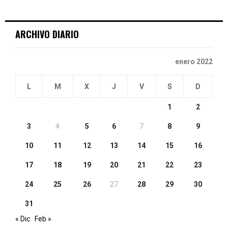
:
C
ARCHIVO DIARIO
H
enero 2022
L
M
X
J
V
S
D
1
2
3
4
5
6
7
8
9
10
11
12
13
14
15
16
17
18
19
20
21
22
23
24
25
26
27
28
29
30
31
« Dic
Feb »