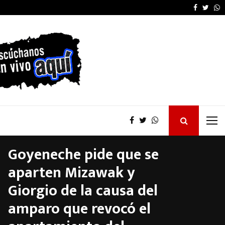
OSER: Frigerio destacó
Faceboo
Twitt
W
Goyeneche pide que se
aparten Mizawak y
Giorgio de la causa del
amparo que revocó el