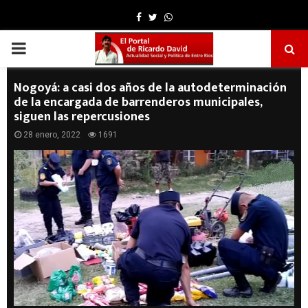
Facebook
Twitter
Whatsapp
PRIMARY
MENU
Nogoyá: a casi dos años de la autodeterminación
de la encargada de barrenderos municipales,
siguen las repercusiones
28 enero, 2022
1691