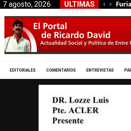
ción de Itasa, la…
Furi
7 agosto, 2026
ULTIMAS
EDITORIALES
COMENTARIOS
ENTREVISTAS
PA