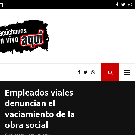
arruel…
El Concejo Deliberant
Faceboo
Twitt
W
Empleados viales
denuncian el
vaciamiento de la
obra social