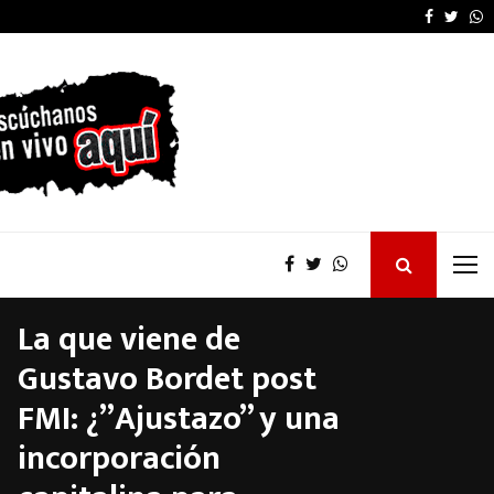
La provincia proyecta 
Faceboo
Twitt
W
La que viene de
Gustavo Bordet post
FMI: ¿”Ajustazo” y una
incorporación