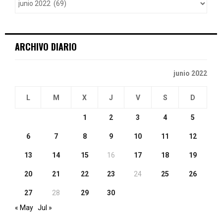
r
R
:
C
ARCHIVO DIARIO
H
junio 2022
L
M
X
J
V
S
D
1
2
3
4
5
6
7
8
9
10
11
12
13
14
15
16
17
18
19
20
21
22
23
24
25
26
27
28
29
30
« May
Jul »