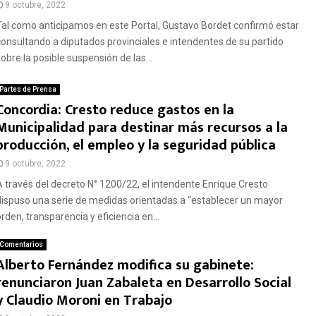
9 octubre, 2022
Tal como anticipamos en este Portal, Gustavo Bordet confirmó estar
consultando a diputados provinciales e intendentes de su partido
obre la posible suspensión de las...
Partes de Prensa
Concordia: Cresto reduce gastos en la
Municipalidad para destinar más recursos a la
producción, el empleo y la seguridad pública
9 octubre, 2022
A través del decreto N° 1200/22, el intendente Enrique Cresto
dispuso una serie de medidas orientadas a “establecer un mayor
rden, transparencia y eficiencia en...
Comentarios
Alberto Fernández modifica su gabinete:
renunciaron Juan Zabaleta en Desarrollo Social
y Claudio Moroni en Trabajo