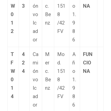
W
3
ón
c.
151
o
NA
0
vo
Be
8
1.
1
lc
nz
/42
9
2
ad
FV
8
or
6
T
4
Ca
M
Mo
A
FUN
F
2
mi
er
d.
ñ
CIO
W
4
ón
c.
151
o
NA
0
vo
Be
8
1.
1
lc
nz
/42
9
4
ad
FV
8
or
6