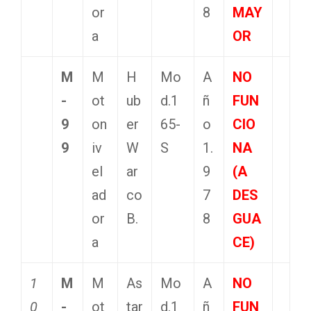
or
8
MAY
a
OR
M
M
H
Mo
A
NO
-
ot
ub
d.1
ñ
FUN
9
on
er
65-
o
CIO
9
iv
W
S
1.
NA
el
ar
9
(A
ad
co
7
DES
or
B.
8
GUA
a
CE)
1
M
M
As
Mo
A
NO
0
-
ot
tar
d.1
ñ
FUN