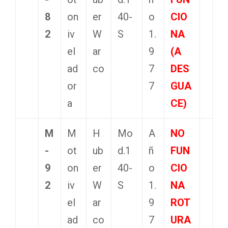
8
on
er
40-
o
CIO
2
iv
W
S
1.
NA
el
ar
9
(A
ad
co
7
DES
or
7
GUA
a
CE)
M
M
H
Mo
A
NO
-
ot
ub
d.1
ñ
FUN
9
on
er
40-
o
CIO
2
iv
W
S
1.
NA
el
ar
9
ROT
ad
co
7
URA