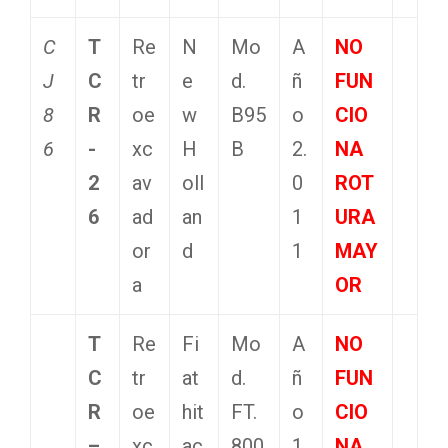
C
T
Re
N
Mo
A
NO
J
C
tr
e
d.
ñ
FUN
8
R
oe
w
B95
o
CIO
6
-
xc
H
B
2.
NA
2
av
oll
0
ROT
6
ad
an
1
URA
or
d
1
MAY
a
OR
T
Re
Fi
Mo
A
NO
C
tr
at
d.
ñ
FUN
R
oe
hit
FT.
o
CIO
–
xc
ac
800
1.
NA