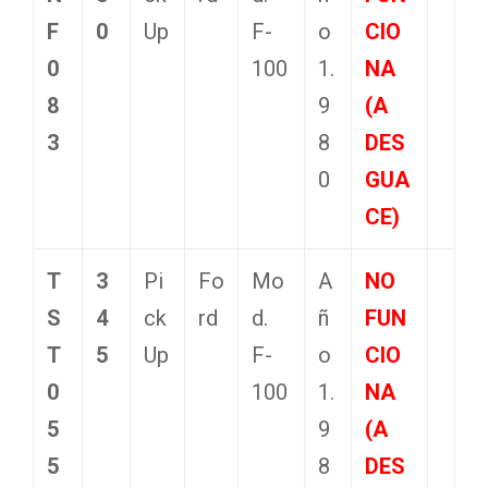
F
0
Up
F-
o
CIO
0
100
1.
NA
8
9
(A
3
8
DES
0
GUA
CE)
T
3
Pi
Fo
Mo
A
NO
S
4
ck
rd
d.
ñ
FUN
T
5
Up
F-
o
CIO
0
100
1.
NA
5
9
(A
5
8
DES