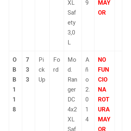
XL
9
MAY
Saf
OR
ety
3,0
L
O
7
Pi
Fo
Mo
A
NO
B
3
ck
rd
d.
ñ
FUN
B
3
Up
Ran
o
CIO
1
ger
2.
NA
1
DC
0
ROT
8
4x2
1
URA
XL
4
MAY
Saf
OR