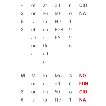
-
ot
at
d.1
ñ
CIO
3
on
Hi
60-
o
NA
5
iv
ta
H /
1.
2
el
ch
FG8
9
ad
i
5A
9
or
Gr
6
a
ad
er
M
M
Fi
Mo
A
NO
-
ot
at
d.1
ñ
FUN
3
on
Hi
60-
o
CIO
6
iv
ta
H /
1.
NA