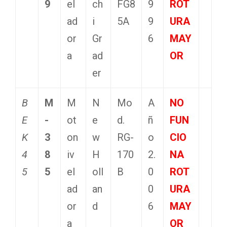
9
el
ch
FG8
9
ROT
ad
i
5A
9
URA
or
Gr
6
MAY
a
ad
OR
er
B
M
M
N
Mo
A
NO
E
-
ot
e
d.
ñ
FUN
K
3
on
w
RG-
o
CIO
4
8
iv
H
170
2.
NA
5
5
el
oll
B
0
ROT
ad
an
0
URA
or
d
6
MAY
a
OR