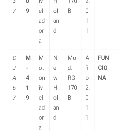
3
0
iv
H
170
2.
7
9
el
oll
B
0
ad
an
1
or
d
1
a
C
M
M
N
Mo
A
FUN
J
-
ot
e
d.
ñ
CIO
A
4
on
w
RG-
o
NA
6
1
iv
H
170
2.
7
9
el
oll
B
0
ad
an
1
or
d
1
a