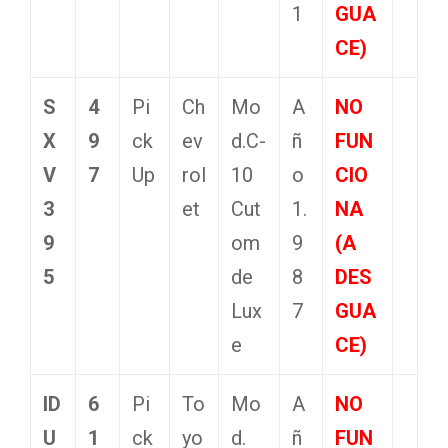
1
GUA
CE)
S
4
Pi
Ch
Mo
A
NO
X
9
ck
ev
d.C-
ñ
FUN
V
7
Up
rol
10
o
CIO
3
et
Cut
1.
NA
9
om
9
(A
5
de
8
DES
Lux
7
GUA
e
CE)
ID
6
Pi
To
Mo
A
NO
U
1
ck
yo
d.
ñ
FUN