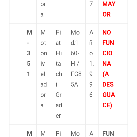
or
7
MAY
a
OR
M
M
Fi
Mo
A
NO
-
ot
at
d.1
ñ
FUN
3
on
Hi
60-
o
CIO
5
iv
ta
H /
1.
NA
1
el
ch
FG8
9
(A
ad
i
5A
9
DES
or
Gr
6
GUA
a
ad
CE)
er
M
M
Fi
Mo
A
FUN