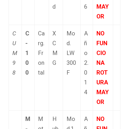
d
6
MAY
OR
C
C
Ca
X
Mo
A
NO
U
-
rg.
C
d.
ñ
FUN
M
1
Fr
M
LW
o
CIO
9
0
on
G
300
2.
NA
8
0
tal
F
0
ROT
1
URA
4
MAY
OR
M
M
H
Mo
A
NO
-
ot
ub
d.1
ñ
FUN