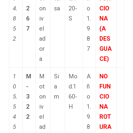
4.
2
on
sa
20-
o
CIO
8
6
iv
S
1.
NA
5
7
el
9
(A
2
ad
8
DES
or
7
GUA
a
CE)
1
M
M
Si
Mo
A
NO
0
-
ot
a
d.1
ñ
FUN
5.
3
on
m
60-
o
CIO
5
2
iv
H
1.
NA
4
2
el
9
ROT
5
ad
8
URA