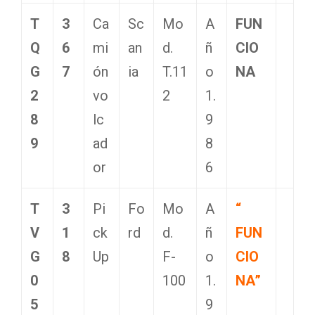
T
3
Ca
Sc
Mo
A
FUN
Q
6
mi
an
d.
ñ
CIO
G
7
ón
ia
T.11
o
NA
2
vo
2
1.
8
lc
9
9
ad
8
or
6
T
3
Pi
Fo
Mo
A
“
V
1
ck
rd
d.
ñ
FUN
G
8
Up
F-
o
CIO
0
100
1.
NA”
5
9