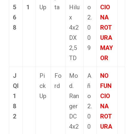
5
1
Up
ta
Hilu
o
CIO
6
x
2.
NA
8
4x2
0
ROT
DX
0
URA
2,5
9
MAY
TD
OR
J
Pi
Fo
Mo
A
NO
QI
ck
rd
d.
ñ
FUN
1
Up
Ran
o
CIO
8
ger
2.
NA
2
DC
0
ROT
4x2
0
URA