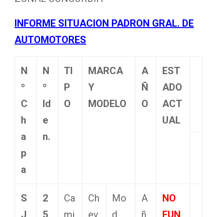
INFORME SITUACION PADRON GRAL. DE
AUTOMOTORES
N
N
TI
MARCA
A
EST
º
º
P
Y
Ñ
ADO
C
Id
O
MODELO
O
ACT
h
e
UAL
a
n.
p
a
S
2
Ca
Ch
Mo
A
NO
J
5
mi
ev
d.
ñ
FUN