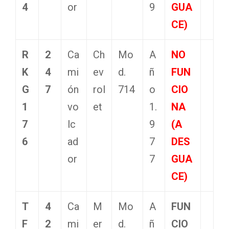
4
or
9
GUA
CE)
R
2
Ca
Ch
Mo
A
NO
K
4
mi
ev
d.
ñ
FUN
G
7
ón
rol
714
o
CIO
1
vo
et
1.
NA
7
lc
9
(A
6
ad
7
DES
or
7
GUA
CE)
T
4
Ca
M
Mo
A
FUN
F
2
mi
er
d.
ñ
CIO