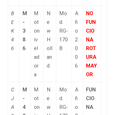
B
M
M
N
Mo
A
NO
E
-
ot
e
d.
ñ
FUN
K
3
on
w
RG-
o
CIO
4
8
iv
H
170
2.
NA
6
6
el
oll
B
0
ROT
ad
an
0
URA
or
d
6
MAY
a
OR
C
M
M
N
Mo
A
FUN
J
-
ot
e
d.
ñ
CIO
A
4
on
w
RG-
o
NA