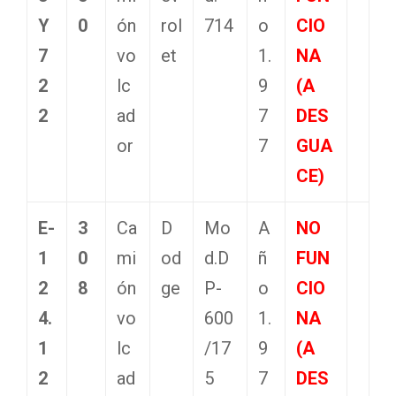
Y
0
ón
rol
714
o
CIO
7
vo
et
1.
NA
2
lc
9
(A
2
ad
7
DES
or
7
GUA
CE)
E-
3
Ca
D
Mo
A
NO
1
0
mi
od
d.D
ñ
FUN
2
8
ón
ge
P-
o
CIO
4.
vo
600
1.
NA
1
lc
/17
9
(A
2
ad
5
7
DES