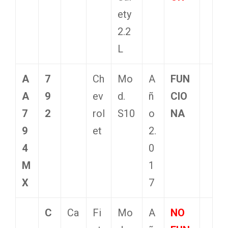
ety
2.2
L
A
7
Ch
Mo
A
FUN
A
9
ev
d.
ñ
CIO
7
2
rol
S10
o
NA
9
et
2.
4
0
M
1
X
7
C
Ca
Fi
Mo
A
NO