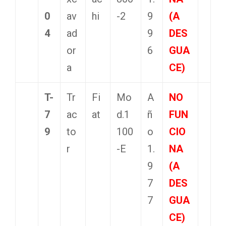
0
av
hi
-2
9
(A
4
ad
9
DES
or
6
GUA
a
CE)
T-
Tr
Fi
Mo
A
NO
7
ac
at
d.1
ñ
FUN
9
to
100
o
CIO
r
-E
1.
NA
9
(A
7
DES
7
GUA
CE)