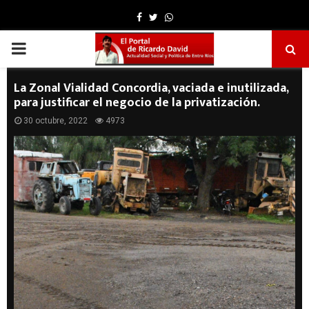
Facebook
Twitter
Whatsapp
PRIMARY
MENU
La Zonal Vialidad Concordia, vaciada e inutilizada,
para justificar el negocio de la privatización.
30 octubre, 2022
4973