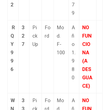
2
7
9
R
3
Pi
Fo
Mo
A
NO
Q
2
ck
rd
d.
ñ
FUN
Y
7
Up
F-
o
CIO
9
100
1.
NA
9
9
(A
6
8
DES
0
GUA
CE)
W
3
Pi
Fo
Mo
A
NO
N
3
ck
rd
d.
ñ
FUN