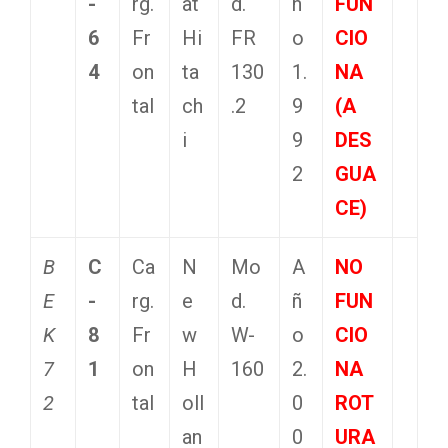
-
rg.
at
d.
ñ
FUN
6
Fr
Hi
FR
o
CIO
4
on
ta
130
1.
NA
tal
ch
.2
9
(A
i
9
DES
2
GUA
CE)
B
C
Ca
N
Mo
A
NO
E
-
rg.
e
d.
ñ
FUN
K
8
Fr
w
W-
o
CIO
7
1
on
H
160
2.
NA
2
tal
oll
0
ROT
an
0
URA