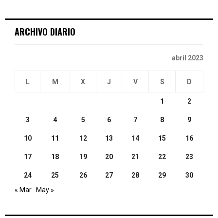
:
C
ARCHIVO DIARIO
H
abril 2023
L
M
X
J
V
S
D
1
2
3
4
5
6
7
8
9
10
11
12
13
14
15
16
17
18
19
20
21
22
23
24
25
26
27
28
29
30
« Mar
May »