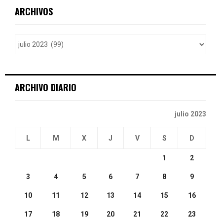
c
E
ARCHIVOS
h
f
A
o
r
R
:
C
ARCHIVO DIARIO
H
julio 2023
L
M
X
J
V
S
D
1
2
3
4
5
6
7
8
9
10
11
12
13
14
15
16
17
18
19
20
21
22
23