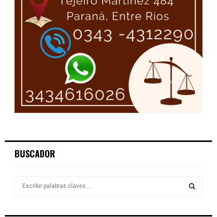
BUSCADOR
S
e
a
S
r