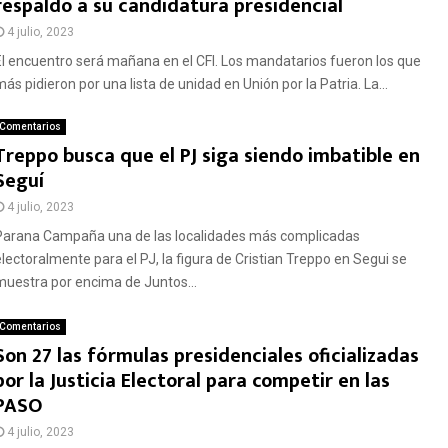
respaldo a su candidatura presidencial
4 julio, 2023
El encuentro será mañana en el CFI. Los mandatarios fueron los que
ás pidieron por una lista de unidad en Unión por la Patria. La...
Comentarios
Treppo busca que el PJ siga siendo imbatible en
Seguí
4 julio, 2023
Parana Campaña una de las localidades más complicadas
electoralmente para el PJ, la figura de Cristian Treppo en Segui se
muestra por encima de Juntos...
Comentarios
Son 27 las fórmulas presidenciales oficializadas
por la Justicia Electoral para competir en las
PASO
4 julio, 2023