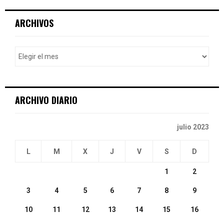
r
c
E
ARCHIVOS
h
f
A
o
r
R
:
C
ARCHIVO DIARIO
H
julio 2023
L
M
X
J
V
S
D
1
2
3
4
5
6
7
8
9
10
11
12
13
14
15
16