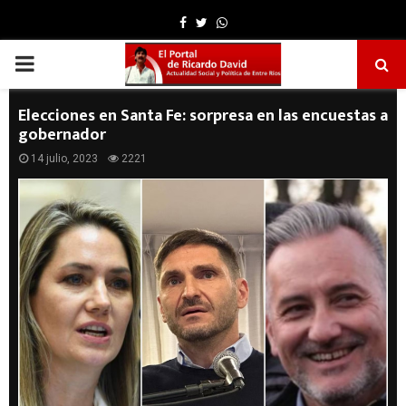
Facebook
Twitter
Whatsapp
PRIMARY
MENU
Elecciones en Santa Fe: sorpresa en las encuestas a
gobernador
14 julio, 2023
2221