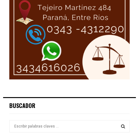
BUSCADOR
S
e
a
S