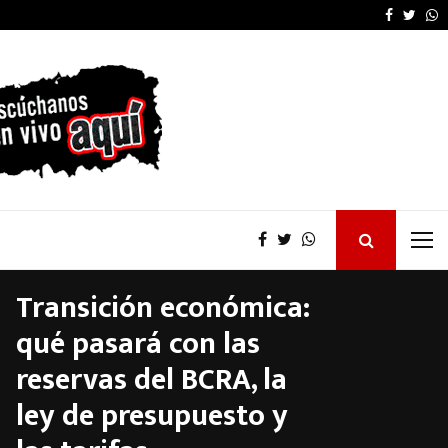
OSER: Frigerio destacó
Faceboo
Twitt
W
Transición económica:
qué pasará con las
reservas del BCRA, la
ley de presupuesto y