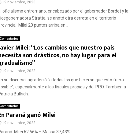
19 noviembre, 2023
El oficialismo entrerriano, encabezado por el gobernador Bordet y la
vicegobernadora Stratta, se anotó otra derrota en el territorio
rovincial. Milei 20 puntos arriba en...
Comentarios
Javier Milei: “Los cambios que nuestro país
necesita son drásticos, no hay lugar para el
gradualismo”
19 noviembre, 2023
En su discurso, agradeció “a todos los que hicieron que esto fuera
posible”, especialmente a los fiscales propios y del PRO. También a
atricia Bullrich...
Comentarios
En Paraná ganó Milei
19 noviembre, 2023
Paraná: Milei 62,56% – Massa 37,43%...