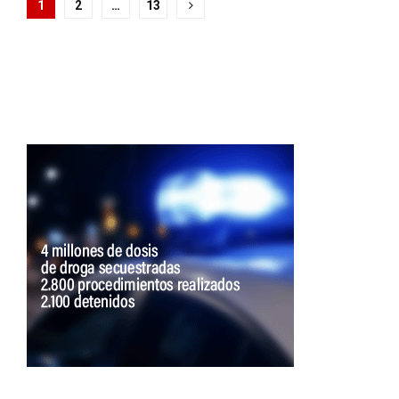
Paginación
1
2
…
13
de
entradas