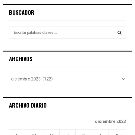
BUSCADOR
S
e
a
S
r
c
E
ARCHIVOS
h
f
A
o
r
R
:
C
ARCHIVO DIARIO
H
diciembre 2023