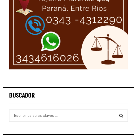
BUSCADOR
S
e
a
S
r