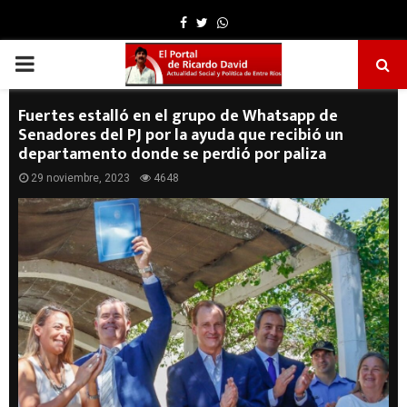
Facebook
Twitter
Whatsapp
PRIMARY
MENU
Fuertes estalló en el grupo de Whatsapp de
Senadores del PJ por la ayuda que recibió un
departamento donde se perdió por paliza
29 noviembre, 2023
4648