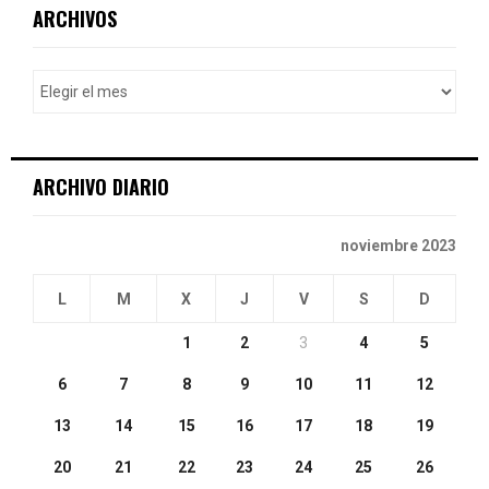
c
E
ARCHIVOS
h
f
A
o
r
R
:
C
ARCHIVO DIARIO
H
noviembre 2023
L
M
X
J
V
S
D
1
2
3
4
5
6
7
8
9
10
11
12
13
14
15
16
17
18
19
20
21
22
23
24
25
26