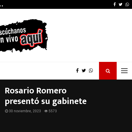
…
Daniel Rossi visitó V
Faceboo
Twitt
W
Rosario Romero
presentó su gabinete
30 noviembre, 2023
5573