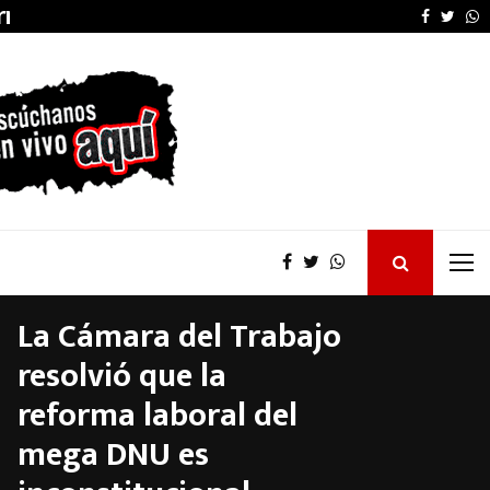
arruel…
El Concejo Deliberant
Faceboo
Twitt
W
La Cámara del Trabajo
resolvió que la
reforma laboral del
mega DNU es