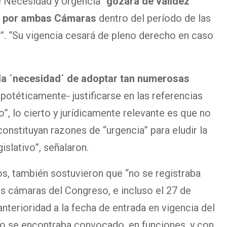
e Necesidad y Urgencia
“gozará de validez
ón por ambas Cámaras
dentro del período de las
”. “Su vigencia cesará de pleno derecho en caso
la ´necesidad´ de adoptar tan numerosas
potéticamente- justificarse en las referencias
, lo cierto y jurídicamente relevante es que no
onstituyan razones de “urgencia” para eludir la
islativo”, señalaron.
s, también sostuvieron que “no se registraba
as cámaras del Congreso, e incluso el 27 de
nterioridad a la fecha de entrada en vigencia del
vo se encontraba convocado, en funciones, y con