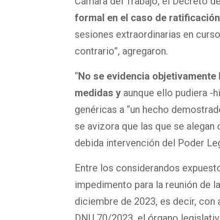
Cámara del Trabajo, el Decreto d
formal en el caso de ratificaci
sesiones extraordinarias en curso
contrario”, agregaron.
“
No se evidencia objetivamente 
medidas y
aunque ello pudiera -hi
genéricas a “un hecho demostrado”
se avizora que las que se alegan c
debida intervención del Poder Leg
Entre los considerandos expuesto
impedimento para la reunión de l
diciembre de 2023, es decir, con a
DNU 70/2023, el órgano legislati