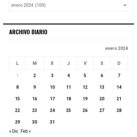
r
R
:
C
ARCHIVO DIARIO
H
enero 2024
L
M
X
J
V
S
D
1
2
3
4
5
6
7
8
9
10
11
12
13
14
15
16
17
18
19
20
21
22
23
24
25
26
27
28
29
30
31
« Dic
Feb »