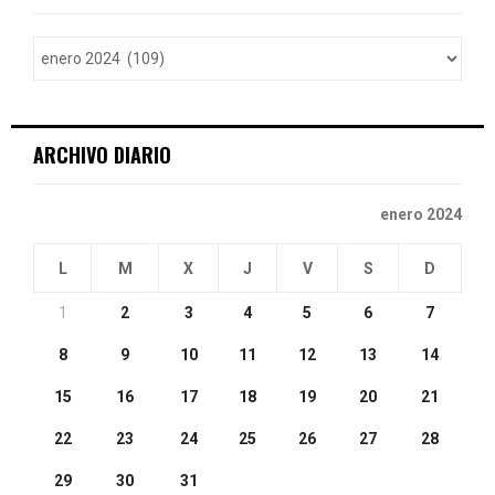
f
A
o
r
R
:
C
ARCHIVO DIARIO
H
enero 2024
L
M
X
J
V
S
D
1
2
3
4
5
6
7
8
9
10
11
12
13
14
15
16
17
18
19
20
21
22
23
24
25
26
27
28
29
30
31