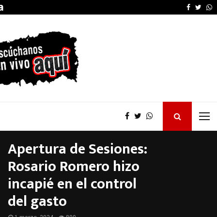
la…
Desalojos más rápidos
Faceboo
Twitt
W
Apertura de Sesiones:
Rosario Romero hizo
incapié en el control
del gasto