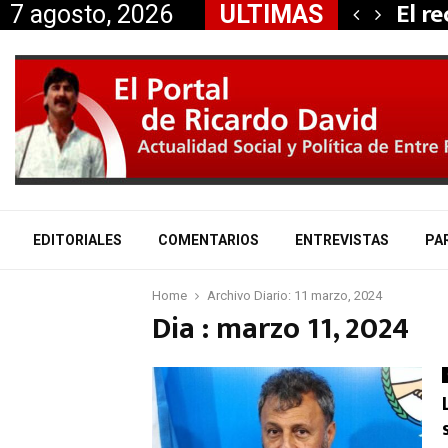
 propiedad…
El r
7 agosto, 2026
ULTIMAS
EDITORIALES
COMENTARIOS
ENTREVISTAS
PA
Home
Archivo Diario: 11 marzo, 2024
Dia : marzo 11, 2024