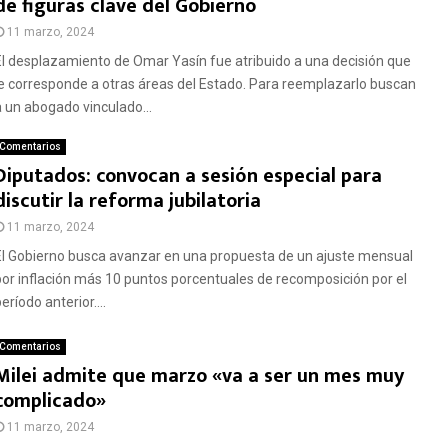
de figuras clave del Gobierno
11 marzo, 2024
El desplazamiento de Omar Yasín fue atribuido a una decisión que
le corresponde a otras áreas del Estado. Para reemplazarlo buscan
a un abogado vinculado...
Comentarios
Diputados: convocan a sesión especial para
discutir la reforma jubilatoria
11 marzo, 2024
El Gobierno busca avanzar en una propuesta de un ajuste mensual
por inflación más 10 puntos porcentuales de recomposición por el
eríodo anterior....
Comentarios
Milei admite que marzo «va a ser un mes muy
complicado»
11 marzo, 2024