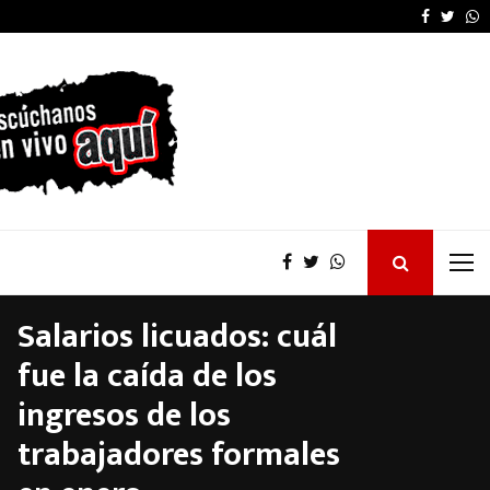
Victoria Villarruel re
Faceboo
Twitt
W
Salarios licuados: cuál
fue la caída de los
ingresos de los
trabajadores formales