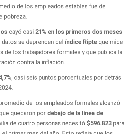
omedio de los empleados estables fue de
de pobreza.
ios
cayó casi
21% en los primeros dos meses
 datos se deprenden del
índice Ripte
que mide
os de los trabajadores formales y que publica la
ción contra la inflación.
4,7%
, casi seis puntos porcentuales por detrás
2024.
 promedio de los empleados formales alcanzó
o que quedaron por
debajo de la línea de
milia de cuatro personas necesitó
$596.823
para
el primer mes del año. Esto refleja que los