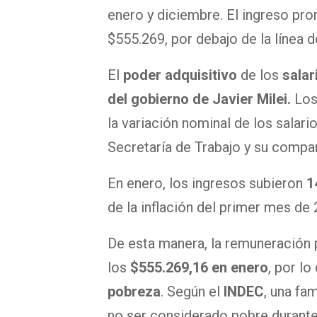
enero y diciembre. El ingreso pr
$555.269, por debajo de la línea 
El
poder adquisitivo
de los
salar
del gobierno de Javier Milei.
Los
la variación nominal de los salari
Secretaría de Trabajo y su compara
En enero, los ingresos subieron
1
de la inflación del primer mes de 
De esta manera, la remuneración
los
$555.269,16 en enero
, por l
pobreza
. Según el
INDEC
, una fa
no ser considerado pobre durante 