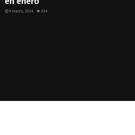
en enero
9 marzo, 2024
234