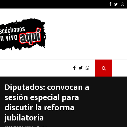
La provincia proyecta 
Faceboo
Twitt
W
Diputados: convocan a
sesión especial para
discutir la reforma
jubilatoria