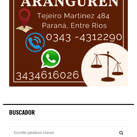
BUSCADOR
S
e