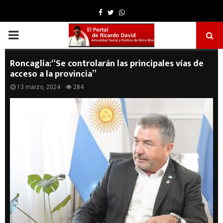
Facebook
Twitter
Whatsapp
PRIMARY
MENU
Roncaglia:“Se controlarán las principales vías de
acceso a la provincia”
13 marzo, 2024
284