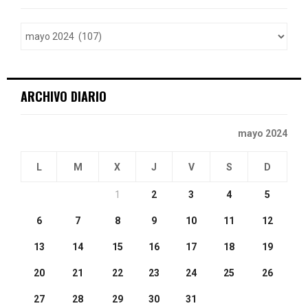
f
A
o
r
R
:
C
ARCHIVO DIARIO
H
mayo 2024
L
M
X
J
V
S
D
1
2
3
4
5
6
7
8
9
10
11
12
13
14
15
16
17
18
19
20
21
22
23
24
25
26
27
28
29
30
31