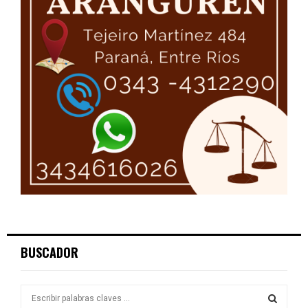
BUSCADOR
S
e