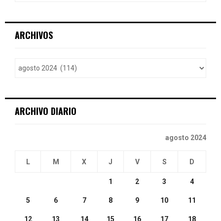
a
S
r
c
E
ARCHIVOS
h
f
A
o
r
R
:
C
ARCHIVO DIARIO
H
agosto 2024
L
M
X
J
V
S
D
1
2
3
4
5
6
7
8
9
10
11
12
13
14
15
16
17
18