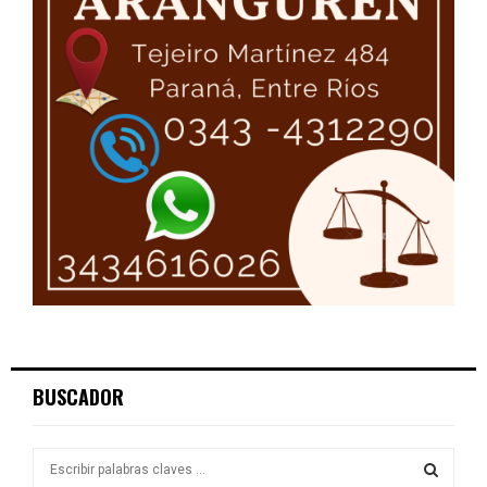
BUSCADOR
S
e