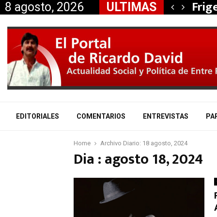
, Nancy Miranda anunció…
Frig
8 agosto, 2026
ULTIMAS
EDITORIALES
COMENTARIOS
ENTREVISTAS
PA
Home
Archivo Diario: 18 agosto, 2024
Dia : agosto 18, 2024