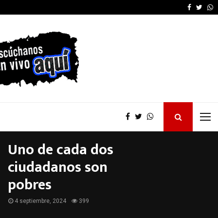
La provincia proyecta 
Faceboo
Twitt
W
Uno de cada dos
ciudadanos son
pobres
4 septiembre, 2024
399