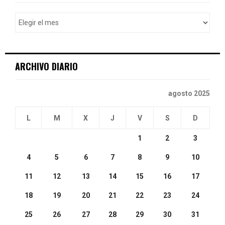
f
A
o
r
R
:
C
ARCHIVO DIARIO
H
agosto 2025
L
M
X
J
V
S
D
1
2
3
4
5
6
7
8
9
10
11
12
13
14
15
16
17
18
19
20
21
22
23
24
25
26
27
28
29
30
31