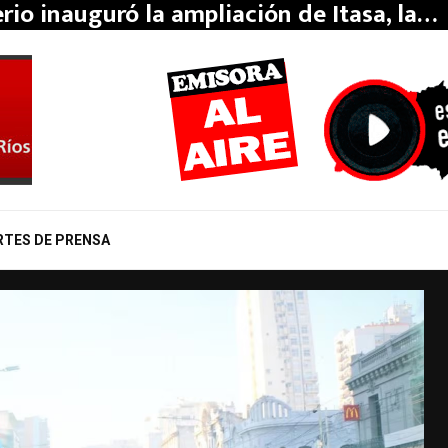
erio inauguró la ampliación de Itasa, la…
RTES DE PRENSA