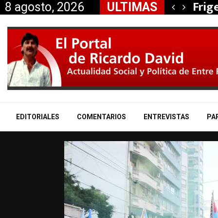
, Nancy Miranda anunció…
Frig
8 agosto, 2026
ULTIMAS
EDITORIALES
COMENTARIOS
ENTREVISTAS
PA