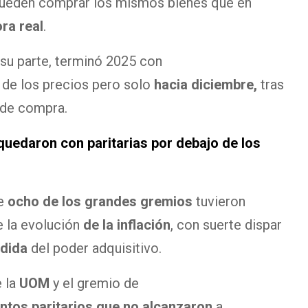
 pueden comprar los mismos bienes que en
ra real
.
su parte, terminó 2025 con
de los precios pero solo
hacia diciembre,
tras
 de compra.
uedaron con paritarias por debajo de los
ue
ocho de los grandes gremios
tuvieron
 la evolución
de la inflación
, con suerte dispar
rdida
del poder adquisitivo.
 la
UOM
y el gremio de
ntos paritarios que no alcanzaron
a