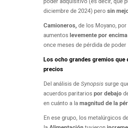
poder adquisitivo (es decir, que
diciembre de 2024) pero
sin mejo
Camioneros,
de los Moyano, por 
aumentos
levemente por encima
once meses de pérdida de poder
Los ocho grandes gremios que q
precios
Del análisis de
Synopsis
surge q
acuerdos paritarios
por debajo
de
en cuánto a la
magnitud de la pé
En ese grupo, los metalúrgicos de
la
Alimentación
tuvieron
increme