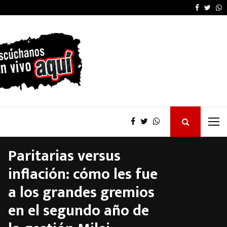
Furia de Patricia Bullr
Faceboo
Twitt
W
Paritarias versus
inflación: cómo les fue
a los grandes gremios
en el segundo año de