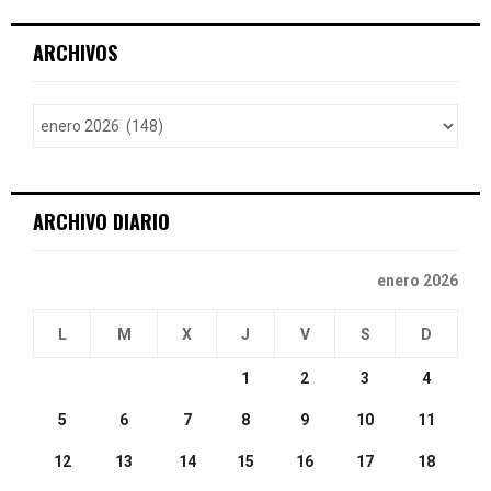
S
r
c
E
ARCHIVOS
h
f
A
o
r
R
:
C
ARCHIVO DIARIO
H
enero 2026
L
M
X
J
V
S
D
1
2
3
4
5
6
7
8
9
10
11
12
13
14
15
16
17
18