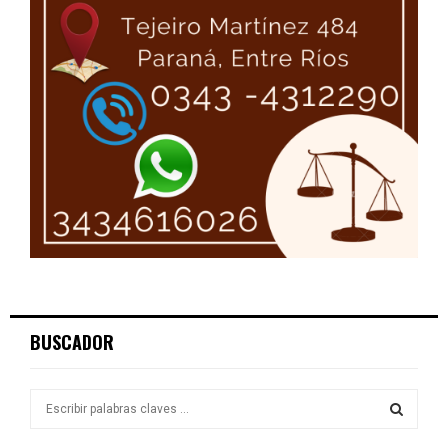
BUSCADOR
S
e
a