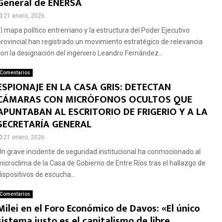
General de ENERSA
21 enero, 2026
El mapa político entrerriano y la estructura del Poder Ejecutivo
provincial han registrado un movimiento estratégico de relevancia
con la designación del ingeniero Leandro Fernández...
Comentarios
ESPIONAJE EN LA CASA GRIS: DETECTAN
CÁMARAS CON MICRÓFONOS OCULTOS QUE
APUNTABAN AL ESCRITORIO DE FRIGERIO Y A LA
SECRETARÍA GENERAL
21 enero, 2026
Un grave incidente de seguridad institucional ha conmocionado al
microclima de la Casa de Gobierno de Entre Ríos tras el hallazgo de
dispositivos de escucha...
Comentarios
Milei en el Foro Económico de Davos: «El único
sistema justo es el capitalismo de libre