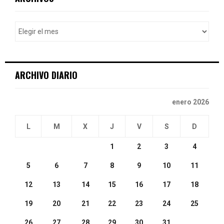
h
f
A
o
r
R
:
C
ARCHIVO DIARIO
H
enero 2026
L
M
X
J
V
S
D
1
2
3
4
5
6
7
8
9
10
11
12
13
14
15
16
17
18
19
20
21
22
23
24
25
26
27
28
29
30
31