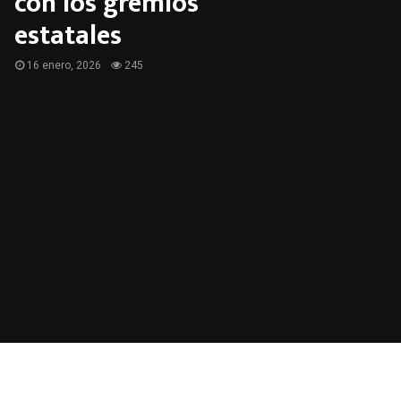
con los gremios
estatales
16 enero, 2026
245