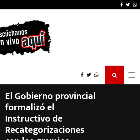
Furia de Patricia Bullr
Faceboo
Twitt
W
El Gobierno provincial
formalizó el
Instructivo de
Recategorizaciones