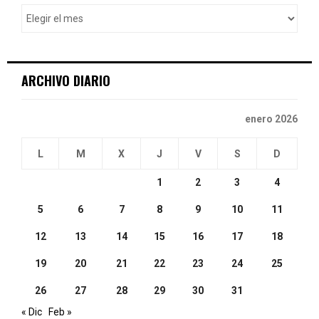
o
r
R
:
C
ARCHIVO DIARIO
H
enero 2026
L
M
X
J
V
S
D
1
2
3
4
5
6
7
8
9
10
11
12
13
14
15
16
17
18
19
20
21
22
23
24
25
26
27
28
29
30
31
« Dic
Feb »