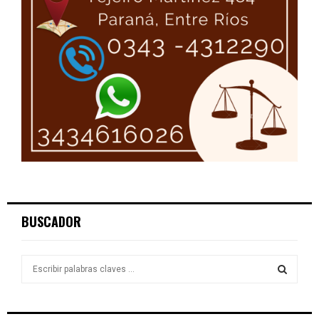
BUSCADOR
S
e
a
S
r