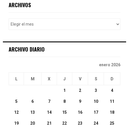
c
E
ARCHIVOS
h
f
A
o
r
R
:
C
ARCHIVO DIARIO
H
enero 2026
L
M
X
J
V
S
D
1
2
3
4
5
6
7
8
9
10
11
12
13
14
15
16
17
18
19
20
21
22
23
24
25